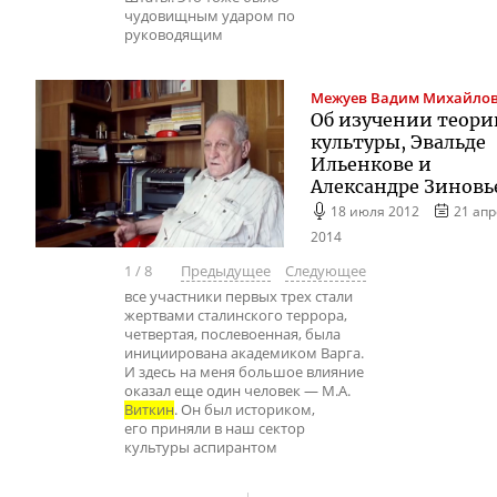
чудовищным ударом по
руководящим
Межуев
Вадим Михайло
Об изучении теори
культуры, Эвальде
Ильенкове и
Александре Зиновь
18 июля 2012
21 ап
2014
1
/
8
Предыдущее
Следующее
все участники первых трех стали
жертвами сталинского террора,
четвертая, послевоенная, была
инициирована академиком Варга.
И здесь на меня большое влияние
оказал еще один человек — М.А.
Виткин
. Он был историком,
его приняли в наш сектор
культуры аспирантом