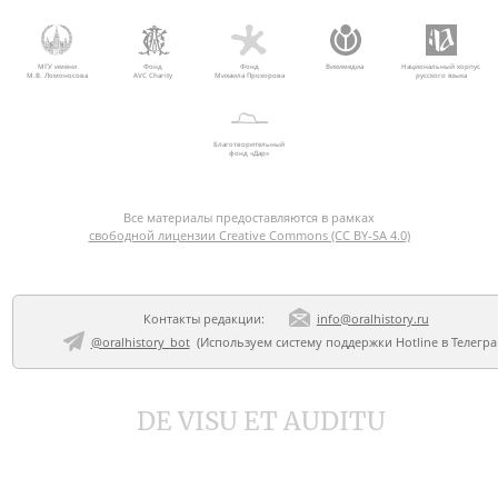
МГУ имени
Фонд
Фонд
Викимедиа
Национальный корпус
М.В. Ломоносова
AVC Charity
Михаила Прохорова
русского языка
Благотворительный
фонд «Дар»
Все материалы предоставляются в рамках
свободной лицензии Creative Commons (CC BY-SA 4.0)
Контакты редакции:
info@oralhistory.ru
@oralhistory_bot
(Используем
систему поддержки Hotline в Телегр
DE VISU ET AUDITU