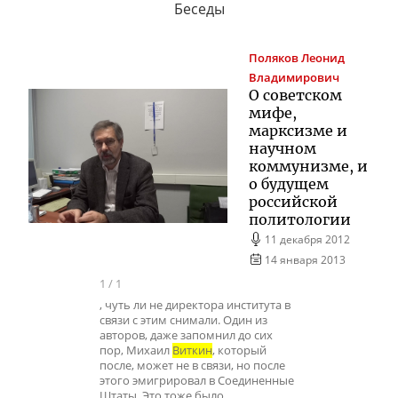
Беседы
Поляков
Леонид
Владимирович
О советском
мифе,
марксизме и
научном
коммунизме, и
о будущем
российской
политологии
11 декабря 2012
14 января 2013
1
/
1
, чуть ли не директора института в
связи с этим снимали. Один из
авторов, даже запомнил до сих
пор, Михаил
Виткин
, который
после, может не в связи, но после
этого эмигрировал в Соединенные
Штаты. Это тоже было