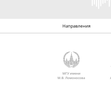
Направления
МГУ имени
М.В. Ломоносова