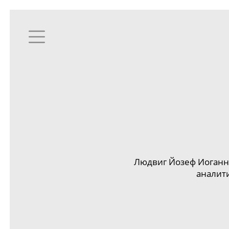
Людвиг Йозеф Иоганн
аналит