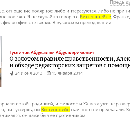
Предыд
рше, отношение полярное: либо интересуются, либо не приним
не повезло. Я не случайно говорю о
Витгенштейне
, Франке
ть философия «не такая». В вузовском преподавании
Гусейнов
Абдусалам Абдулкеримович
О золотом правиле нравственности, Але
и обходе редакторских запретов с помощ
24 июня 2013
15 января 2014
орвали с этой традицией, и философы XX века уже не разве
ер, ни Гуссерль, ни
Витгенштейн
нам этого не предлагали.
занимался, он даже был ее противником