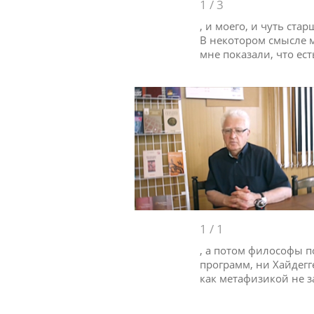
1
/
3
, и моего, и чуть ста
В некотором смысле м
мне показали, что ес
1
/
1
, а потом философы п
программ, ни Хайдегг
как метафизикой не 