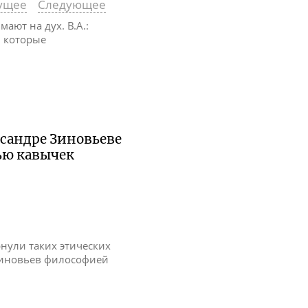
ущее
Следующее
ают на дух. В.А.:
, которые
ксандре Зиновьеве
ью кавычек
рнули таких этических
 Зиновьев философией