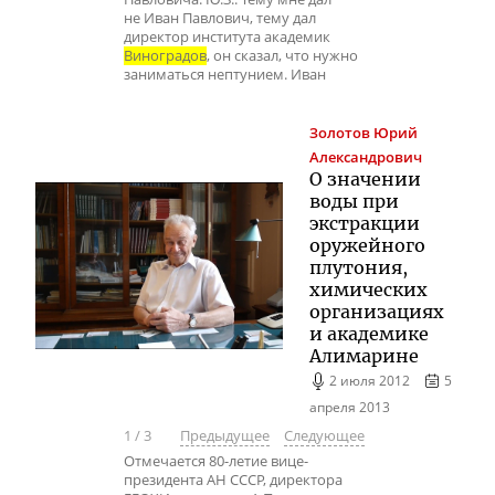
не Иван Павлович, тему дал
директор института академик
Виноградов
, он сказал, что нужно
заниматься нептунием. Иван
Золотов
Юрий
Александрович
О значении
воды при
экстракции
оружейного
плутония,
химических
организациях
и академике
Алимарине
2 июля 2012
5
апреля 2013
1
/
3
Предыдущее
Следующее
Отмечается 80-летие вице-
президента АН СССР, директора