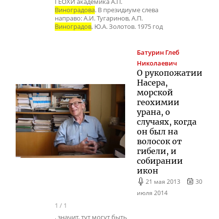
ГЕОХИ академика А.П.
Виноградова
. В президиуме слева
направо: А.И. Тугаринов, А.П.
Виноградов
, Ю.А. Золотов. 1975 год
Батурин
Глеб
Николаевич
О рукопожатии
Насера,
морской
геохимии
урана, о
случаях, когда
он был на
волосок от
гибели, и
собирании
икон
21 мая 2013
30
июля 2014
1
/
1
, значит, тут могут быть