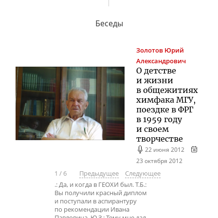
Беседы
Золотов
Юрий
Александрович
О детстве
и жизни
в общежитиях
химфака МГУ,
поездке в ФРГ
в 1959 году
и своем
творчестве
22 июня 2012
23 октября 2012
1
/
6
Предыдущее
Следующее
.: Да, и когда в ГЕОХИ был. Т.Б.:
Вы получили красный диплом
и поступали в аспирантуру
по рекомендации Ивана
Павловича. Ю.З.: Тему мне дал