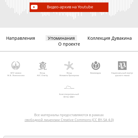
Видео-архив на Youtube
Направления
Упоминания
Коллекция Дувакина
О проекте
МГУ имени
Фонд
Фонд
Викимедиа
Национальный корпус
М.В. Ломоносова
AVC Charity
Михаила Прохорова
русского языка
Благотворительный
фонд «Дар»
Все материалы предоставляются в рамках
свободной лицензии Creative Commons (CC BY-SA 4.0)