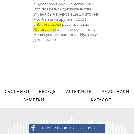
гидротермы, рудные источники.
Вот, появились доказательства».
У меня был в рейсе еще Дмитриев,
мой бывший друг из ГЕОХИ,
у
Виноградова
работал, тогда
Виноградов
был еще жив, — он у
меня кусочек выпросил. Ну, я ему
дал, говорю
СБОРНИКИ
БЕСЕДЫ
АРТЕФАКТЫ
УЧАСТНИКИ
ЗАМЕТКИ
КАТАЛОГ
Новости и анонсы в Facebook