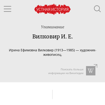
Упоминание
Вилковир И. Е.
Ирина Ефимовна Вилковир
(1913
—
1985)
—
художник-
ж
ивописец.
Поискать больше
информации на Википедии