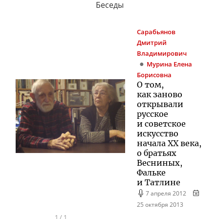
Беседы
Сарабьянов
Дмитрий
Владимирович
Мурина
Елена
Борисовна
О том,
как заново
открывали
русское
и советское
искусство
начала XX века,
о братьях
Весниных,
Фальке
и Татлине
7 апреля 2012
25 октября 2013
1
/
1