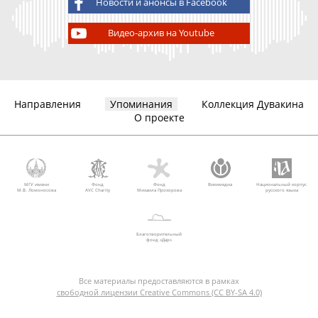
Новости и анонсы в Facebook
Видео-архив на Youtube
Направления
Упоминания
Коллекция Дувакина
О проекте
МГУ имени
Фонд
Фонд
Викимедиа
Национальный корпус
М.В. Ломоносова
AVC Charity
Михаила Прохорова
русского языка
Благотворительный
фонд «Дар»
Все материалы предоставляются в рамках
свободной лицензии Creative Commons (CC BY-SA 4.0)