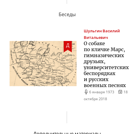
Беседы
Шульгин
Василий
Витальевич
О собаке
Д
по кличке Марс,
гимназических
друзьях,
университетских
беспорядках
и русских
военных песнях
6 января 1973
18
октября 2018
Дополнительные материалы