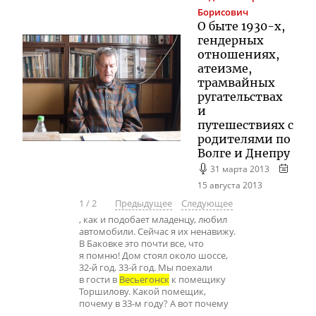
Борисович
О быте 1930-х,
гендерных
отношениях,
атеизме,
трамвайных
ругательствах
и
путешествиях с
родителями по
Волге и Днепру
31 марта 2013
15 августа 2013
1
/
2
Предыдущее
Следующее
, как и подобает младенцу, любил
автомобили. Сейчас я их ненавижу.
В Баковке это почти все, что
я помню! Дом стоял около шоссе,
32-й год. 33-й год. Мы поехали
в гости в
Весьегонск
к помещику
Торшилову. Какой помещик,
почему в 33-м году? А вот почему