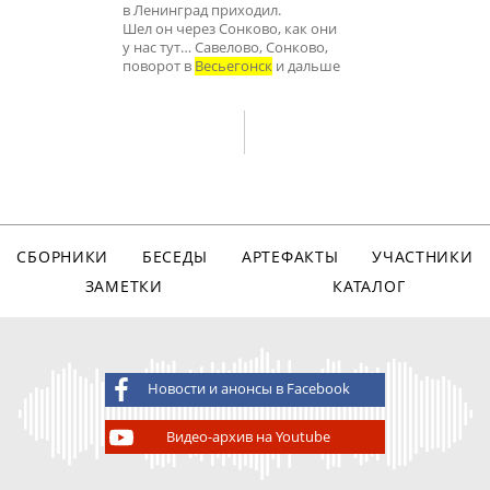
в Ленинград приходил.
Шел он через Сонково, как они
у нас тут… Савелово, Сонково,
поворот в
Весьегонск
и дальше
СБОРНИКИ
БЕСЕДЫ
АРТЕФАКТЫ
УЧАСТНИКИ
ЗАМЕТКИ
КАТАЛОГ
Новости и анонсы в Facebook
Видео-архив на Youtube