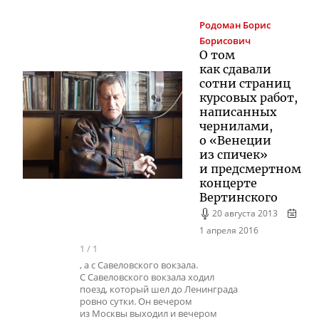
Родоман
Борис
Борисович
О том
как сдавали
сотни страниц
курсовых работ,
написанных
чернилами,
о «Венеции
из спичек»
и предсмертном
концерте
Вертинского
20 августа 2013
1 апреля 2016
1
/
1
, а с Савеловского вокзала.
С Савеловского вокзала ходил
поезд, который шел до Ленинграда
ровно сутки. Он вечером
из Москвы выходил и вечером