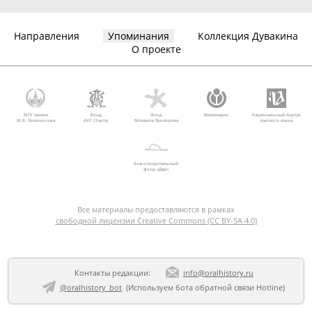
Направления
Упоминания
Коллекция Дувакина
О проекте
МГУ имени
Фонд
Фонд
Викимедиа
Национальный корпус
М.В. Ломоносова
AVC Charity
Михаила Прохорова
русского языка
Благотворительный
фонд «Дар»
Все материалы предоставляются в рамках
свободной лицензии Creative Commons (CC BY-SA 4.0)
Контакты редакции:
info@oralhistory.ru
@oralhistory_bot
(Используем
бота обратной связи Hotline
)