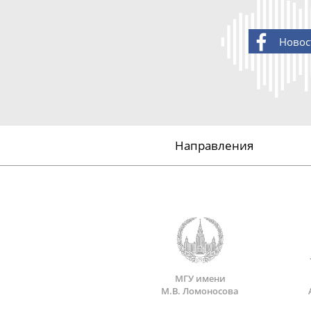
Новос
Направления
МГУ имени
М.В. Ломоносова