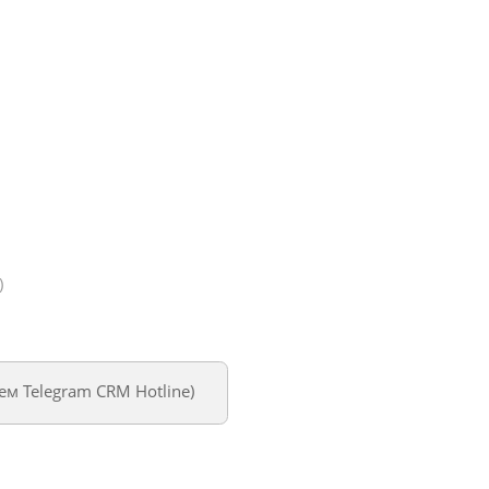
)
уем
Telegram CRM Hotline
)