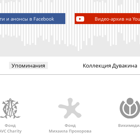
ти и анонсы в Facebook
Видео-архив на Yo
Упоминания
Коллекция Дувакина
Фонд
Фонд
Викимеди
AVC Charity
Михаила Прохорова