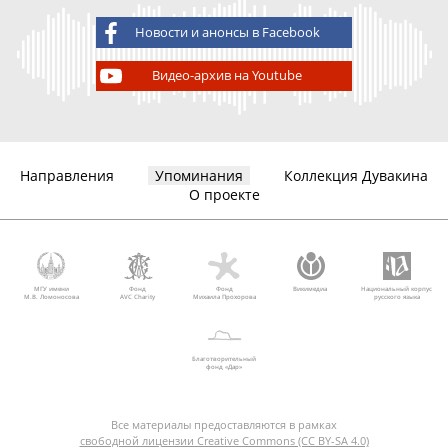
Новости и анонсы в Facebook
Видео-архив на Youtube
Направления
Упоминания
Коллекция Дувакина
О проекте
МГУ имени
Фонд
Фонд
Викимедиа
Национальный корпус
М.В. Ломоносова
AVC Charity
Михаила Прохорова
русского языка
Благотворительный
фонд «Дар»
Все материалы предоставляются в рамках
свободной лицензии Creative Commons (CC BY-SA 4.0)