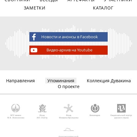
ЗАМЕТКИ
КАТАЛОГ
Новости и анонсы в Facebook
Видео-архив на Youtube
Направления
Упоминания
Коллекция Дувакина
О проекте
МГУ имени
Фонд
Фонд
Викимедиа
Национальный корпус
М.В. Ломоносова
AVC Charity
Михаила Прохорова
русского языка
Благотворительный