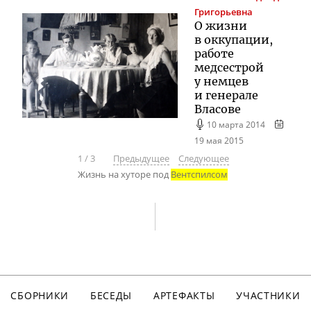
Григорьевна
О жизни
в оккупации,
работе
медсестрой
у немцев
и генерале
Власове
10 марта 2014
19 мая 2015
1
/
3
Предыдущее
Следующее
Жизнь на хуторе под
Вентспилсом
СБОРНИКИ
БЕСЕДЫ
АРТЕФАКТЫ
УЧАСТНИКИ