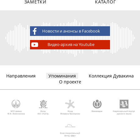
ЗАМЕТКИ
КАТАЛОГ
Новости и анонсы в Facebook
Видео-архив на Youtube
Направления
Упоминания
Коллекция Дувакина
О проекте
МГУ имени
Фонд
Фонд
Викимедиа
Национальный корпус
М.В. Ломоносова
AVC Charity
Михаила Прохорова
русского языка
Благотворительный
фонд «Дар»