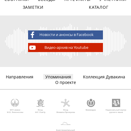
ЗАМЕТКИ
КАТАЛОГ
Новости и анонсы в Facebook
Видео-архив на Youtube
Направления
Упоминания
Коллекция Дувакина
О проекте
МГУ имени
Фонд
Фонд
Викимедиа
Национальный корпус
М.В. Ломоносова
AVC Charity
Михаила Прохорова
русского языка
Благотворительный