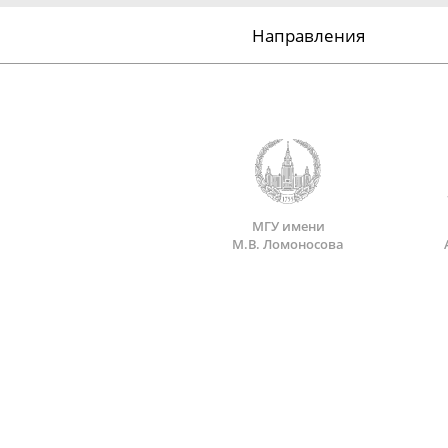
Направления
МГУ имени
М.В. Ломоносова