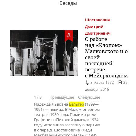
Беседы
Шостакович
Дмитрий
Дмитриевич
Д
О работе
над «Клопом»
Маяковского и о
своей
последней
встрече
с Мейерхольдом
3 марта 1972
29
декабря 2016
1
/
3
Предыдущее
Следующее
Надежда Львовна
Вельтер
(1899—
1991) — певица. В Малом оперном
театре с 1930 года. Помимо роли
Графини в «Пиковой даме», в 1934
году исполнила заглавную партию
в опере Д. Шостаковича «Леди
Макбет Мценского уезда». С 1945