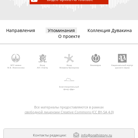
Направления
Упоминания
Коллекция Дувакина
О проекте
МГУ имени
Фонд
Фонд
Викимедиа
Национальный корпус
М.В. Ломоносова
AVC Charity
Михаила Прохорова
русского языка
Благотворительный
фонд «Дар»
Все материалы предоставляются в рамках
свободной лицензии Creative Commons (CC BY-SA 4.0)
Контакты редакции:
info@oralhistory.ru