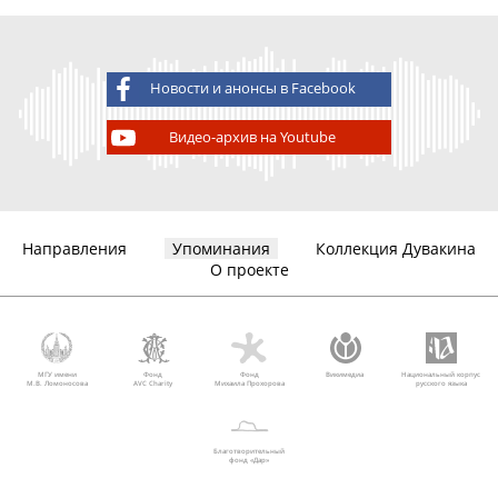
Новости и анонсы в Facebook
Видео-архив на Youtube
Направления
Упоминания
Коллекция Дувакина
О проекте
МГУ имени
Фонд
Фонд
Викимедиа
Национальный корпус
М.В. Ломоносова
AVC Charity
Михаила Прохорова
русского языка
Благотворительный
фонд «Дар»