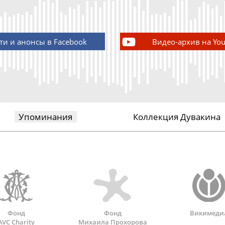
ти и анонсы в Facebook
Видео-архив на Yo
Упоминания
Коллекция Дувакина
Фонд
Фонд
Викимеди
AVC Charity
Михаила Прохорова