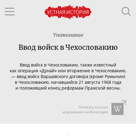
Упоминание
Ввод войск в Чехословакию
Ввод войск в Чехословакию, также известный
как операция «Дуна́й» или вторжение в Чехослова́кию,
— ввод
войск
Варшавского договора
(кроме
Румынии
)
в
Чехословакию
, начавшийся
21 августа
1968 года
и положивший конец реформам
Пражской весны
.
Поискать больше
информации на Википедии