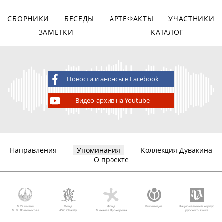
СБОРНИКИ
БЕСЕДЫ
АРТЕФАКТЫ
УЧАСТНИКИ
ЗАМЕТКИ
КАТАЛОГ
Новости и анонсы в Facebook
Видео-архив на Youtube
Направления
Упоминания
Коллекция Дувакина
О проекте
МГУ имени
Фонд
Фонд
Викимедиа
Национальный корпус
М.В. Ломоносова
AVC Charity
Михаила Прохорова
русского языка