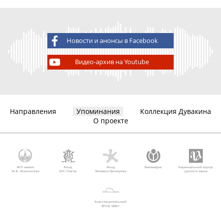
Новости и анонсы в Facebook
Видео-архив на Youtube
Направления
Упоминания
Коллекция Дувакина
О проекте
МГУ имени
Фонд
Фонд
Викимедиа
Национальный корпус
М.В. Ломоносова
AVC Charity
Михаила Прохорова
русского языка
Благотворительный
фонд «Дар»