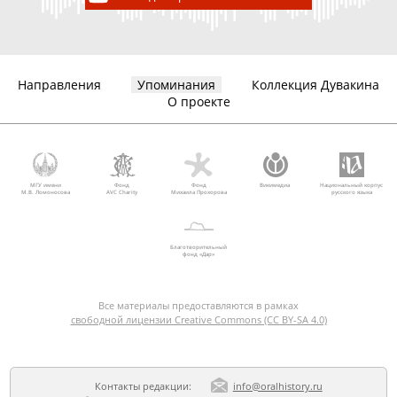
Направления
Упоминания
Коллекция Дувакина
О проекте
МГУ имени
Фонд
Фонд
Викимедиа
Национальный корпус
М.В. Ломоносова
AVC Charity
Михаила Прохорова
русского языка
Благотворительный
фонд «Дар»
Все материалы предоставляются в рамках
свободной лицензии Creative Commons (CC BY-SA 4.0)
Контакты редакции:
info@oralhistory.ru