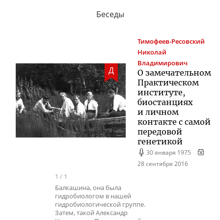
Беседы
Тимофеев-Ресовский
Николай
Владимирович
Д
О замечательном
Практическом
институте,
биостанциях
и личном
контакте с самой
передовой
генетикой
30 января 1975
28 сентября 2016
1
/
1
Балкашина, она была
гидробиологом в нашей
гидробиологической группе.
Затем, такой Александр