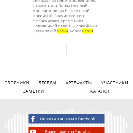
Николаевич Промптов, любитель
птичек, птиц. Затем Николай
Константинович Беляев такой,
покойный. Значит, все, кого
я перечисляю, кроме Лили
Балкашиной и меня — покойники.
Затем такой
Васин
, Борис
Васин
.
СБОРНИКИ
БЕСЕДЫ
АРТЕФАКТЫ
УЧАСТНИКИ
ЗАМЕТКИ
КАТАЛОГ
Новости и анонсы в Facebook
Видео-архив на Youtube