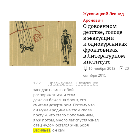
Жуховицкий
Леонид
Аронович
О довоенном
детстве, голоде
в эвакуации
и однокурсниках-
фронтовиках
в Литературном
институте
16 ноября 2013
20
октября 2015
1
/
2
Предыдущее
Следующее
заводов не мог собой
распоряжаться, и если
даже он бежал на фронт, его
считали дезертиром. Потому что
он нужен родине на этом своем
посту. А что стало с ополчением,
я уж потом, много лет спустя узнал,
отец чудом остался жив. Боря
Васильев
, он сам