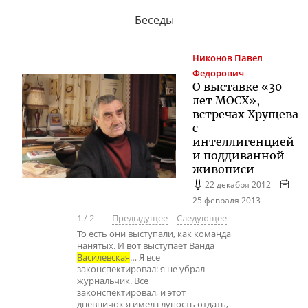
Беседы
Никонов
Павел
Федорович
О выставке «30
лет МОСХ»,
встречах Хрущева
с
интеллигенцией
и поддиванной
живописи
22 декабря 2012
25 февраля 2013
1
/
2
Предыдущее
Следующее
То есть они выступали, как команда
нанятых. И вот выступает Ванда
Василевская
… Я все
законспектировал: я не убрал
журнальчик. Все
законспектировал, и этот
дневничок я имел глупость отдать,