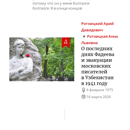
потому что он у меня болтался-
болтался. Я в конце концов
Ротницкий
Арий
Давидович
Ротницкая
Анна
Д
Львовна
О последних
днях Фадеева
и эвакуации
московских
писателей
в Узбекистан
в 1941 году
6 февраля 1975
16 марта 2026