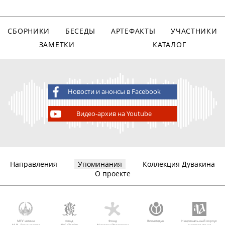
СБОРНИКИ
БЕСЕДЫ
АРТЕФАКТЫ
УЧАСТНИКИ
ЗАМЕТКИ
КАТАЛОГ
Новости и анонсы в Facebook
Видео-архив на Youtube
Направления
Упоминания
Коллекция Дувакина
О проекте
МГУ имени
Фонд
Фонд
Викимедиа
Национальный корпус
М.В. Ломоносова
AVC Charity
Михаила Прохорова
русского языка