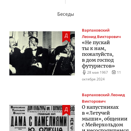
Беседы
Варпаховский
Д
Леонид Викторович
«Не пускай
ты к нам,
пожалуйста,
в дом господ
футуристов»
28 мая 1967
11
октября 2024
Варпаховский
Леонид
Викторович
О капустниках
Д
в «Летучей
мыши», общении
с Мейерхольдом
и несостоявшемся