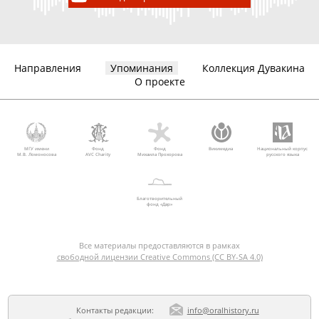
Направления
Упоминания
Коллекция Дувакина
О проекте
МГУ имени
Фонд
Фонд
Викимедиа
Национальный корпус
М.В. Ломоносова
AVC Charity
Михаила Прохорова
русского языка
Благотворительный
фонд «Дар»
Все материалы предоставляются в рамках
свободной лицензии Creative Commons (CC BY-SA 4.0)
Контакты редакции:
info@oralhistory.ru