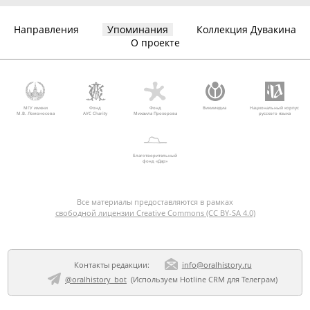
Направления
Упоминания
Коллекция Дувакина
О проекте
МГУ имени
Фонд
Фонд
Викимедиа
Национальный корпус
М.В. Ломоносова
AVC Charity
Михаила Прохорова
русского языка
Благотворительный
фонд «Дар»
Все материалы предоставляются в рамках
свободной лицензии Creative Commons (CC BY-SA 4.0)
Контакты редакции:
info@oralhistory.ru
@oralhistory_bot
(Используем
Hotline CRM для Телеграм
)