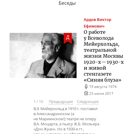
Беседы
Ардов
Виктор
Ефимович
О работе
Д
у Всеволода
Мейерхольда,
театральной
жизни Москвы
1920-х
—
1930-х
и живой
стенгазете
«Синяя блуза»
19 августа 1974
23 июня 2017
1
/
10
Предыдущее
Следующее
В.Э. Мейерхольд в 1910 г. поставил
в Александринском (а
не Мариинском!) театре не оперу
В.А. Моцарта, а пьесу Ж.Б. Мольера
«Дон Жуан». Но в 1930-е гг.,