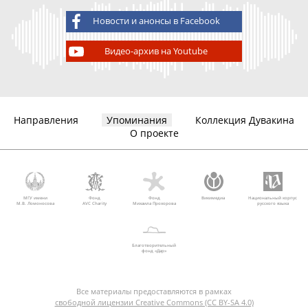
Новости и анонсы в Facebook
Видео-архив на Youtube
Направления
Упоминания
Коллекция Дувакина
О проекте
МГУ имени
Фонд
Фонд
Викимедиа
Национальный корпус
М.В. Ломоносова
AVC Charity
Михаила Прохорова
русского языка
Благотворительный
фонд «Дар»
Все материалы предоставляются в рамках
свободной лицензии Creative Commons (CC BY-SA 4.0)