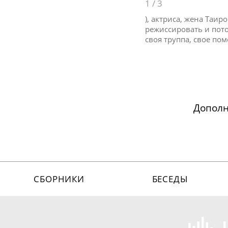
1
/
3
), актриса, жена Таир
режиссировать и пото
своя труппа, свое по
Допол
СБОРНИКИ
БЕСЕДЫ