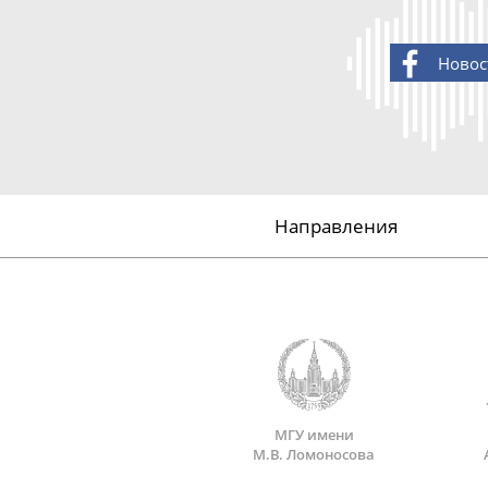
Новос
Направления
МГУ имени
М.В. Ломоносова