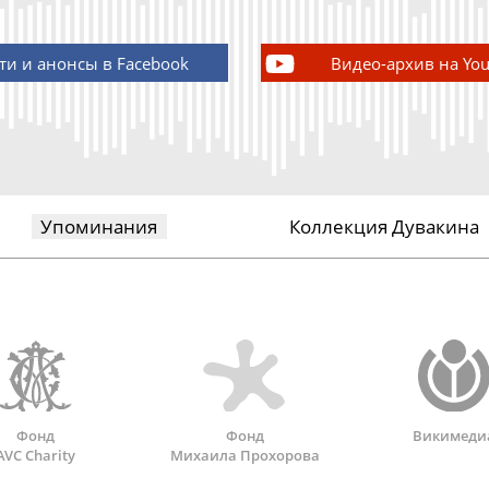
ти и анонсы в Facebook
Видео-архив на Yo
Упоминания
Коллекция Дувакина
Фонд
Фонд
Викимеди
AVC Charity
Михаила Прохорова