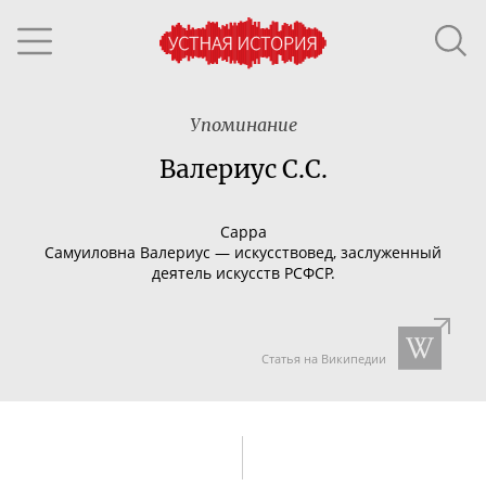
Упоминание
Валериус С.С.
Сарра
Самуиловна
Валериус
—
искусствовед,
заслуженный
деятель искусств РСФСР.
Статья на Википедии