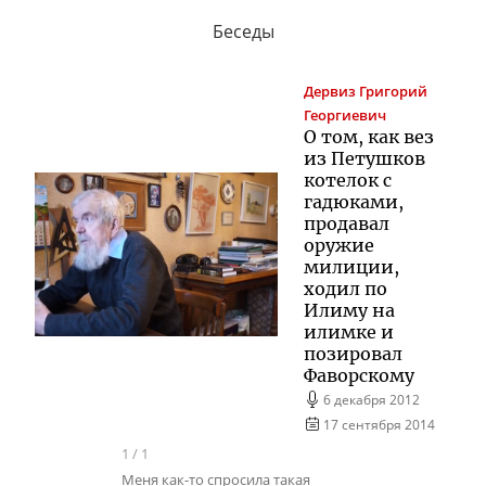
Беседы
Дервиз
Григорий
Георгиевич
О том, как вез
из Петушков
котелок с
гадюками,
продавал
оружие
милиции,
ходил по
Илиму на
илимке и
позировал
Фаворскому
6 декабря 2012
17 сентября 2014
1
/
1
Меня как-то спросила такая