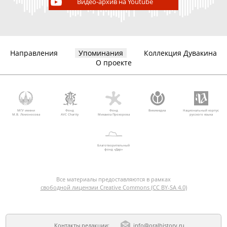
Видео-архив на Youtube
Направления
Упоминания
Коллекция Дувакина
О проекте
МГУ имени
Фонд
Фонд
Викимедиа
Национальный корпус
М.В. Ломоносова
AVC Charity
Михаила Прохорова
русского языка
Благотворительный
фонд «Дар»
Все материалы предоставляются в рамках
свободной лицензии Creative Commons (CC BY-SA 4.0)
Контакты редакции:
info@oralhistory.ru