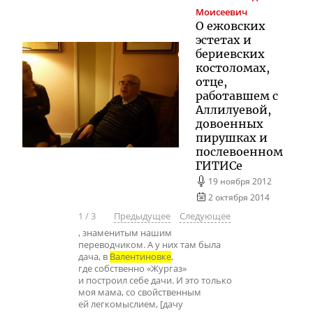
Моисеевич
О ежовских
эстетах и
бериевских
костоломах,
отце,
работавшем с
Аллилуевой,
довоенных
пирушках и
послевоенном
ГИТИСе
19 ноября 2012
2 октября 2014
1
/
3
Предыдущее
Следующее
, знаменитым нашим
переводчиком. А у них там была
дача, в
Валентиновке
,
где собственно «Жургаз»
и построил себе дачи. И это только
моя мама, со свойственным
ей легкомыслием, [дачу