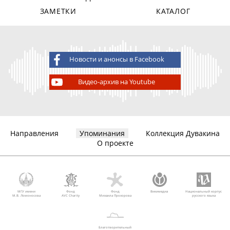
ЗАМЕТКИ
КАТАЛОГ
Новости и анонсы в Facebook
Видео-архив на Youtube
Направления
Упоминания
Коллекция Дувакина
О проекте
МГУ имени
Фонд
Фонд
Викимедиа
Национальный корпус
М.В. Ломоносова
AVC Charity
Михаила Прохорова
русского языка
Благотворительный