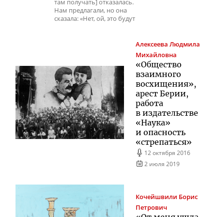
там получать] отказалась.
Нам предлагали, но она
сказала: «Нет, ой, это будут
Алексеева
Людмила
Михайловна
«Общество
взаимного
восхищения»,
арест Берии,
работа
в издательстве
«Наука»
и опасность
«стрепаться»
12 октября 2016
2 июля 2019
Кочейшвили
Борис
Петрович
«От меня ушла