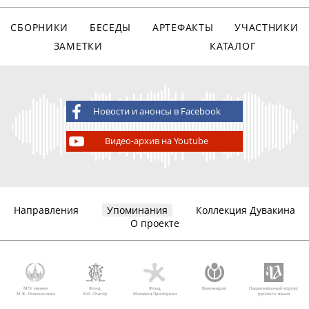
СБОРНИКИ
БЕСЕДЫ
АРТЕФАКТЫ
УЧАСТНИКИ
ЗАМЕТКИ
КАТАЛОГ
Новости и анонсы в Facebook
Видео-архив на Youtube
Направления
Упоминания
Коллекция Дувакина
О проекте
МГУ имени
Фонд
Фонд
Викимедиа
Национальный корпус
М.В. Ломоносова
AVC Charity
Михаила Прохорова
русского языка