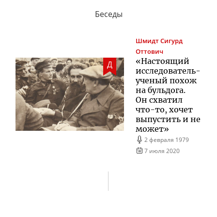
Беседы
Шмидт
Сигурд
Оттович
«Настоящий
Д
исследователь-
ученый
похож
на бульдога.
Он схватил
что-то
, хочет
выпустить и не
может»
2 февраля 1979
7 июля 2020