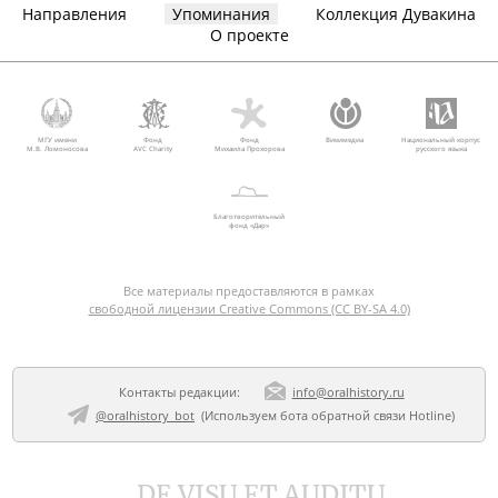
Направления
Упоминания
Коллекция Дувакина
О проекте
МГУ имени
Фонд
Фонд
Викимедиа
Национальный корпус
М.В. Ломоносова
AVC Charity
Михаила Прохорова
русского языка
Благотворительный
фонд «Дар»
Все материалы предоставляются в рамках
свободной лицензии Creative Commons (CC BY-SA 4.0)
Контакты редакции:
info@oralhistory.ru
@oralhistory_bot
(Используем
бота обратной связи Hotline
)
DE VISU ET AUDITU