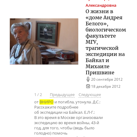
Александровна
О жизни в
«доме Андрея
Белого»,
биологическом
факультете
МГУ,
трагической
экспедиции на
Байкал и
Михаиле
Пришвине
20 сентября 2012
18 декабря 2012
1
/
2
Предыдущее
Следующее
от
ВНИРО
и погибла, утонула. Д.С.:
Расскажите подробнее
об экспедиции на Байкал. Е.Л-Г.:
В это время в Москве организовали
экспедицию во время войны, 43-й
год, для того, чтобы (ведь было
голодно) помочь