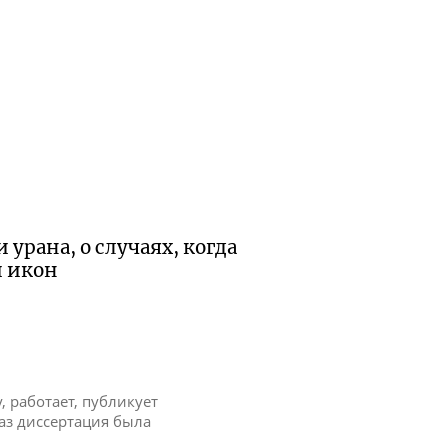
урана, о случаях, когда
и икон
у, работает, публикует
раз диссертация была