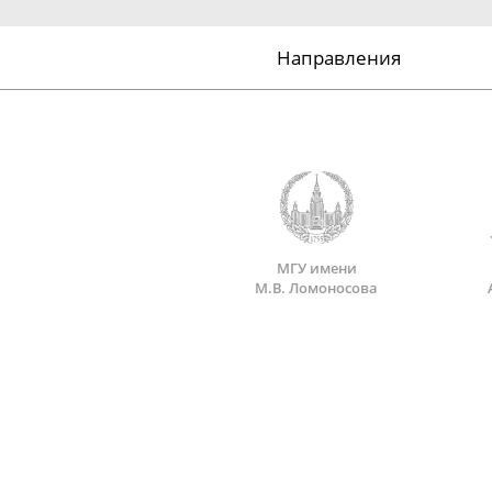
Направления
МГУ имени
М.В. Ломоносова