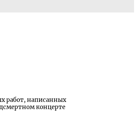
ых работ, написанных
едсмертном концерте