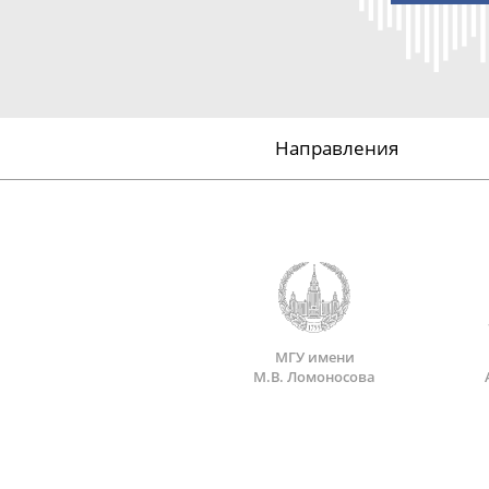
Направления
МГУ имени
М.В. Ломоносова