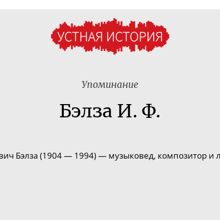
Упоминание
Бэлза И. Ф.
вич Бэлза
(
1904
—
1994
) —
музыковед
,
композитор
и 