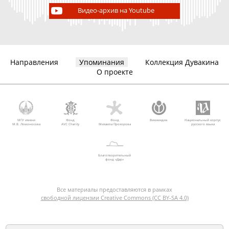
Видео-архив на Youtube
Направления
Упоминания
Коллекция Дувакина
О проекте
МГУ имени
Фонд
Фонд
Викимедиа
Национальный корпус
М.В. Ломоносова
AVC Charity
Михаила Прохорова
русского языка
Благотворительный
фонд «Дар»
Все материалы предоставляются в рамках
свободной лицензии Creative Commons (CC BY-SA 4.0)