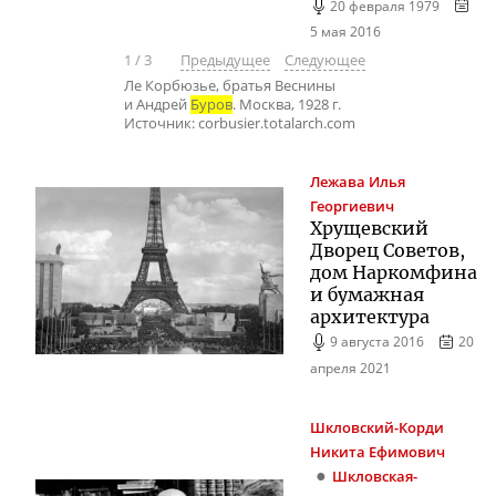
20 февраля 1979
5 мая 2016
1
/
3
Предыдущее
Следующее
Ле Корбюзье, братья Веснины
и Андрей
Буров
. Москва, 1928 г.
Источник: corbusier.totalarch.com
Лежава
Илья
Георгиевич
Хрущевский
Дворец Советов,
дом Наркомфина
и бумажная
архитектура
9 августа 2016
20
апреля 2021
Шкловский-Корди
Никита Ефимович
Шкловская-