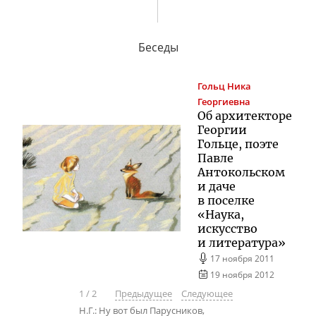
Беседы
Гольц
Ника
Георгиевна
Об архитекторе
Георгии
Гольце, поэте
Павле
Антокольском
и даче
в поселке
«Наука,
искусство
и литература»
17 ноября 2011
19 ноября 2012
1
/
2
Предыдущее
Следующее
Н.Г.: Ну вот был Парусников,