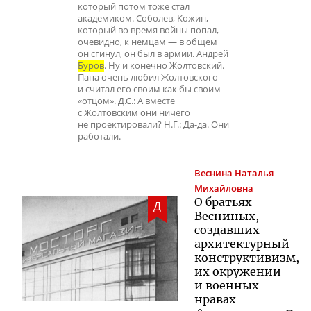
который потом тоже стал
академиком. Соболев, Кожин,
который во время войны попал,
очевидно, к немцам — в общем
он сгинул, он был в армии. Андрей
Буров
. Ну и конечно Жолтовский.
Папа очень любил Жолтовского
и считал его своим как бы своим
«отцом». Д.С.: А вместе
с Жолтовским они ничего
не проектировали? Н.Г.: Да-да. Они
работали.
Веснина
Наталья
Михайловна
О братьях
Д
Весниных,
создавших
архитектурный
конструктивизм,
их окружении
и военных
нравах