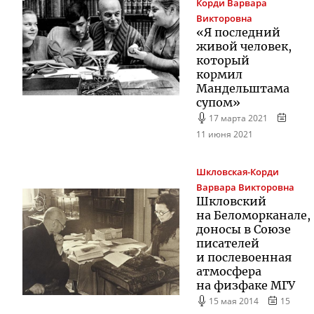
Корди
Варвара
Викторовна
«Я последний
живой человек,
который
кормил
Мандельштама
супом»
17 марта 2021
11 июня 2021
Шкловская-Корди
Варвара Викторовна
Шкловский
на Беломорканале,
доносы в Союзе
писателей
и послевоенная
атмосфера
на физфаке МГУ
15 мая 2014
15