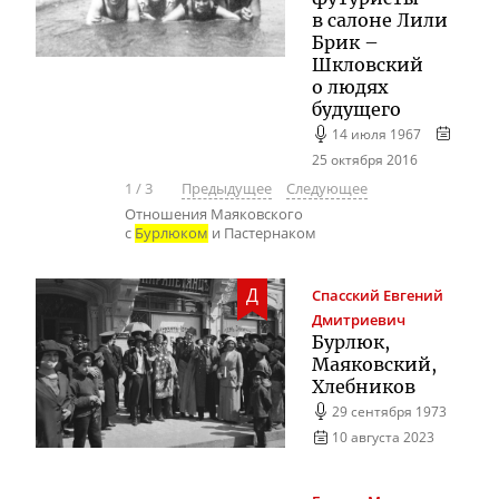
в салоне Лили
Брик –
Шкловский
о людях
будущего
14 июля 1967
25 октября 2016
1
/
3
Предыдущее
Следующее
Отношения Маяковского
с
Бурлюком
и Пастернаком
Д
Спасский
Евгений
Дмитриевич
Бурлюк,
Маяковский,
Хлебников
29 сентября 1973
10 августа 2023