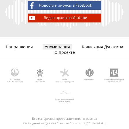
Новости и анонсы в Facebook
Видео-архив на Youtube
Направления
Упоминания
Коллекция Дувакина
О проекте
МГУ имени
Фонд
Фонд
Викимедиа
Национальный корпус
М.В. Ломоносова
AVC Charity
Михаила Прохорова
русского языка
Благотворительный
фонд «Дар»
Все материалы предоставляются в рамках
свободной лицензии Creative Commons (CC BY-SA 4.0)