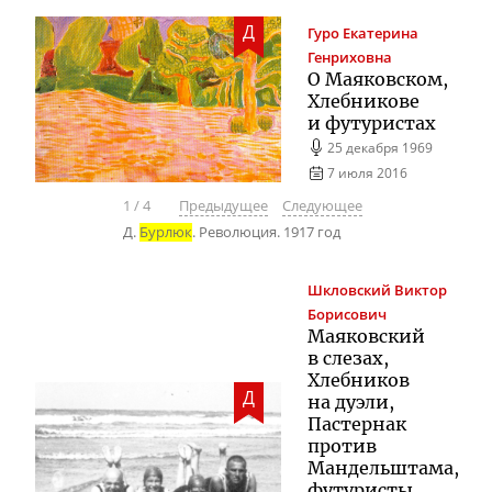
Д
Гуро
Екатерина
Генриховна
О Маяковском,
Хлебникове
и футуристах
25 декабря 1969
7 июля 2016
1
/
4
Предыдущее
Следующее
Д.
Бурлюк
. Революция. 1917 год
Шкловский
Виктор
Борисович
Маяковский
в слезах,
Хлебников
Д
на дуэли,
Пастернак
против
Мандельштама,
футуристы