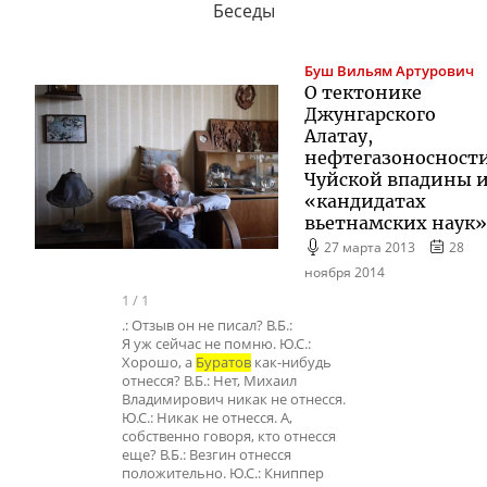
Беседы
Буш
Вильям Артурович
О тектонике
Джунгарского
Алатау,
нефтегазоносност
Чуйской впадины 
«кандидатах
вьетнамских наук»
27 марта 2013
28
ноября 2014
1
/
1
.: Отзыв он не писал? В.Б.:
Я уж сейчас не помню. Ю.С.:
Хорошо, а
Буратов
как-нибудь
отнесся? В.Б.: Нет, Михаил
Владимирович никак не отнесся.
Ю.С.: Никак не отнесся. А,
собственно говоря, кто отнесся
еще? В.Б.: Везгин отнесся
положительно. Ю.С.: Книппер