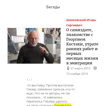
Беседы
Шелковский
Игорь
Сергеевич
О самиздате,
знакомстве с
Георгием
Костаки, утрате
ранних работ и
первых
месяцах жизни
в эмиграции
27 марта 2013
13 ноября 2014
1
/
1
-то выставку. Против выступили
Глезер, Шемякин, Целков, кто-то
еще...Что не те авторы, не так
показано… И завязалась
переписка. Глезеру удалось
на свою сторону и
Буковского