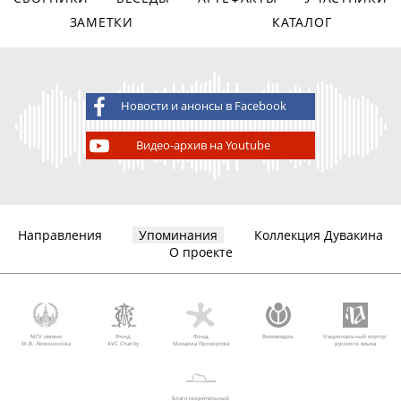
ЗАМЕТКИ
КАТАЛОГ
Новости и анонсы в Facebook
Видео-архив на Youtube
Направления
Упоминания
Коллекция Дувакина
О проекте
МГУ имени
Фонд
Фонд
Викимедиа
Национальный корпус
М.В. Ломоносова
AVC Charity
Михаила Прохорова
русского языка
Благотворительный