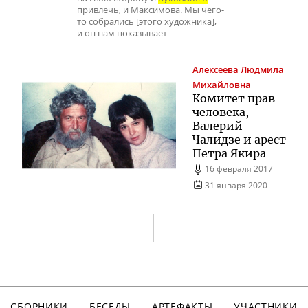
привлечь, и Максимова. Мы чего-
то собрались [этого художника],
и он нам показывает
Алексеева
Людмила
Михайловна
Комитет прав
человека,
Валерий
Чалидзе и арест
Петра Якира
16 февраля 2017
31 января 2020
СБОРНИКИ
БЕСЕДЫ
АРТЕФАКТЫ
УЧАСТНИКИ