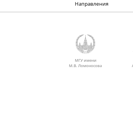
Направления
МГУ имени
М.В. Ломоносова