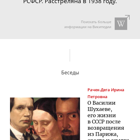
РСФСР. Расстреляна в 1938 году.
Поискать больше
информации на Википедии
Беседы
Рачек-Дега
Ирина
Петровна
О Василии
Шухаеве,
его жизни
в СССР после
возвращения
из Парижа,