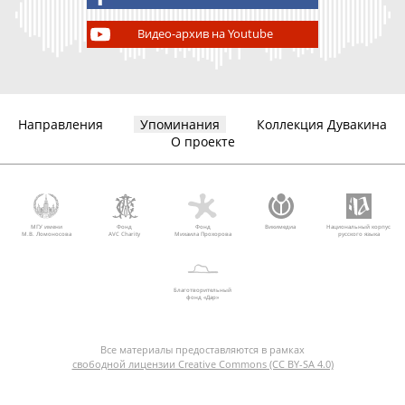
Видео-архив на Youtube
Направления
Упоминания
Коллекция Дувакина
О проекте
МГУ имени
Фонд
Фонд
Викимедиа
Национальный корпус
М.В. Ломоносова
AVC Charity
Михаила Прохорова
русского языка
Благотворительный
фонд «Дар»
Все материалы предоставляются в рамках
свободной лицензии Creative Commons (CC BY-SA 4.0)