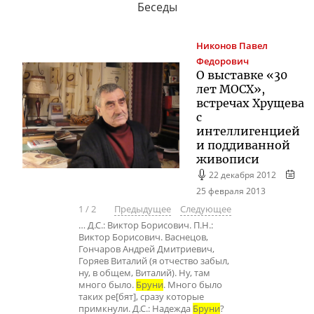
Беседы
Никонов
Павел
Федорович
О выставке «30
лет МОСХ»,
встречах Хрущева
с
интеллигенцией
и поддиванной
живописи
22 декабря 2012
25 февраля 2013
1
/
2
Предыдущее
Следующее
… Д.С.: Виктор Борисович. П.Н.:
Виктор Борисович. Васнецов,
Гончаров Андрей Дмитриевич,
Горяев Виталий (я отчество забыл,
ну, в общем, Виталий). Ну, там
много было.
Бруни
. Много было
таких ре[бят], сразу которые
примкнули. Д.С.: Надежда
Бруни
?