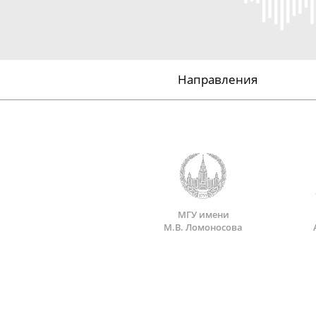
Направления
МГУ имени
М.В. Ломоносова