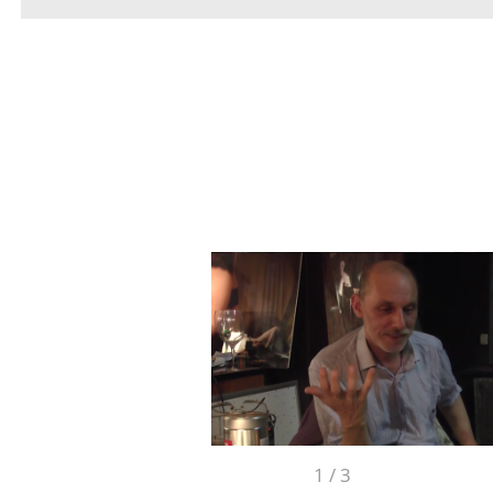
1
/
3