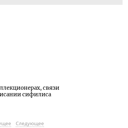
оллекционерах, связи
писании сифилиса
ущее
Следующее