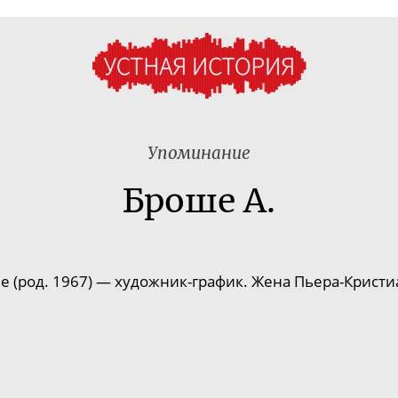
Упоминание
Броше А.
 (род. 1967)
—
художник-график
. Жена
Пьера-Кристи