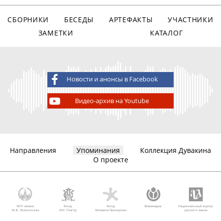
СБОРНИКИ
БЕСЕДЫ
АРТЕФАКТЫ
УЧАСТНИКИ
ЗАМЕТКИ
КАТАЛОГ
Новости и анонсы в Facebook
Видео-архив на Youtube
Направления
Упоминания
Коллекция Дувакина
О проекте
МГУ имени
Фонд
Фонд
Викимедиа
Национальный корпус
М.В. Ломоносова
AVC Charity
Михаила Прохорова
русского языка