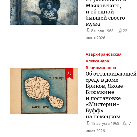
Маяковского,
и об одной
бывшей своего
мужа
8 июля 1968
22
июня 2026
Азарх-Грановская
Александра
Вениаминовна
Д
Об отталкивающей
среде в доме
Бриков, Якове
Блюмкине
и постановке
«
Мистерии-
Буфф
»
на немецком
18 августа 1968
7
июля 2026