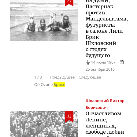
на дуэли,
Пастернак
против
Мандельштама,
футуристы
в салоне Лили
Брик –
Шкловский
о людях
будущего
14 июля 1967
25 октября 2016
1
/
3
Предыдущее
Следующее
Об Осипе
Брике
Шкловский
Виктор
Борисович
О счастливом
Д
Ленине,
женщинах,
свободе любви