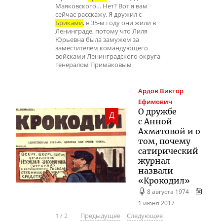
Маяковского… Нет? Вот я вам
сейчас расскажу. Я дружил с
Бриками
, в 35-м году они жили в
Ленинграде, потому что Лиля
Юрьевна была замужем за
заместителем командующего
войсками Ленинградского округа
генералом Примаковым
Ардов
Виктор
Ефимович
О дружбе
Д
с Анной
Ахматовой и о
том, почему
сатирический
журнал
назвали
«Крокодил»
8 августа 1974
1 июня 2017
1
/
2
Предыдущее
Следующее