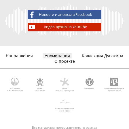
Новости и анонсы в Facebook
Видео-архив на Youtube
Направления
Упоминания
Коллекция Дувакина
О проекте
МГУ имени
Фонд
Фонд
Викимедиа
Национальный корпус
М.В. Ломоносова
AVC Charity
Михаила Прохорова
русского языка
Благотворительный
фонд «Дар»
Все материалы предоставляются в рамках