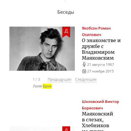
Беседы
Якобсон
Роман
Д
Осипович
О знакомстве и
дружбе с
Владимиром
Маяковским
21 августа 1967
27 ноября 2015
1
/
3
Предыдущее
Следующее
Лиля
Брик
Шкловский
Виктор
Борисович
Маяковский
в слезах,
Хлебников
Д