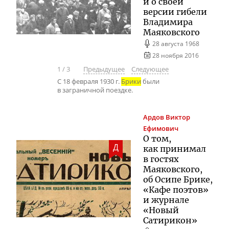
и о своей
версии гибели
Владимира
Маяковского
28 августа 1968
28 ноября 2016
1
/
3
Предыдущее
Следующее
С 18 февраля 1930 г.
Брики
были
в заграничной поездке.
Ардов
Виктор
Ефимович
О том,
Д
как принимал
в гостях
Маяковского,
об Осипе Брике,
«Кафе поэтов»
и журнале
«Новый
Сатирикон»