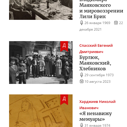
Маяковского
и мировоззрении
Лили Брик
26 января 1969
22
декабря 2021
Д
Спасский
Евгений
Дмитриевич
Бурлюк,
Маяковский,
Хлебников
29 сентября 1973
10 августа 2023
Д
Харджиев
Николай
Иванович
«Я ненавижу
мемуары»
31 января 1974