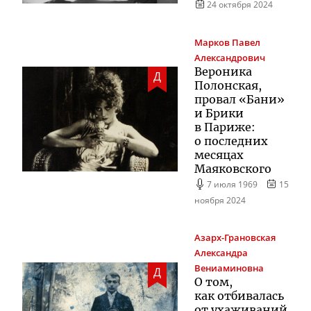
24 октября 2024
Марков
Павел
Александрович
Вероника
Д
Полонская,
провал «Бани»
и Брики
в Париже:
о последних
месяцах
Маяковского
7 июля 1969
15
ноября 2024
Азарх-Грановская
Александра
Вениаминовна
Д
О том,
как отбивалась
от ухаживаний