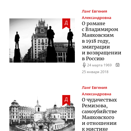
Ланг
Евгения
Александровна
Д
О романе
с Владимиром
Маяковским
в 1918 году,
эмиграции
и возвращении
в Россию
24 марта 1969
25 января 2018
Ланг
Евгения
Александровна
Д
О чудачествах
Ремизова,
самоубийстве
Маяковского
и отношении
к мистике