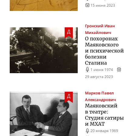
15 июня 2023
Гронский
Иван
Д
Михайлович
О похоронах
Маяковского
и психической
болезни
Сталина
1 июня 1974
29 августа 2023
Марков
Павел
Д
Александрович
Маяковский
в театре:
Студия сатиры
и МХАТ
20 января 1969