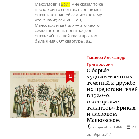
Максимович
Брик
мне сказал тоже
про какой-то спектакль, он не мог
сказать «от нашей семьи» (потому
что, значит, семья — он,
Маяковский да Лиля — это как-то
семья не очень понятная), он
сказал: «От нашей квартиры там
была Лиля». От квартиры. В.Д
Тышлер
Александр
Григорьевич
О борьбе
Д
художественных
течений и дружбе
их представителей
в
1920-е
,
о «сторожах
талантов» Бриках
и ласковом
Маяковском
22 декабря 1968
27
октября 2017