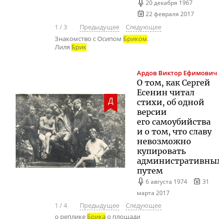
20 декабря 1967
22 февраля 2017
1
/
3
Предыдущее
Следующее
Знакомство с Осипом
Бриком
.
Лиля
Брик
Ардов
Виктор Ефимович
О том, как Сергей
Есенин читал
Д
стихи, об одной
версии
его самоубийства
и о том, что славу
невозможно
купировать
административны
путем
6 августа 1974
31
марта 2017
1
/
4
Предыдущее
Следующее
о реплике
Брика
о площади