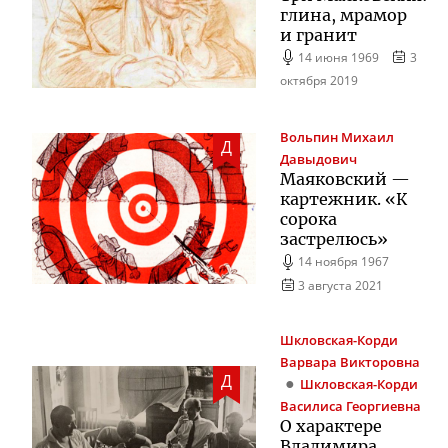
глина, мрамор
и гранит
14 июня 1969
3
октября 2019
Вольпин
Михаил
Д
Давыдович
Маяковский —
картежник. «К
сорока
застрелюсь»
14 ноября 1967
3 августа 2021
Шкловская-Корди
Варвара Викторовна
Д
Шкловская-Корди
Василиса Георгиевна
О характере
Владимира