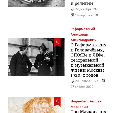
и религии
22 декабря 1970
16 апреля 2018
Реформатский
Александр
Александрович
Д
О Реформатских
и Головачёвых,
ОПОЯЗе и ЛЕФе,
театральной
и музыкальной
жизни Москвы
1920-х
годов
20 ноября 1973
27 апреля 2020
Д
Нюренберг
Амшей
Маркович
Три Маяковских: