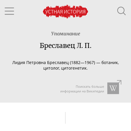
Упоминание
Бреславец Л. П.
Лидия Петровна Бреславец (1882—1967) — ботаник,
цитолог, цитогенетик.
Поискать больше
информации на Википедии