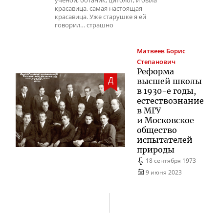
ученой, ботаник, цитолог, и была
красавица, самая настоящая
красавица. Уже старушке я ей
говорил… страшно
Матвеев
Борис
Степанович
Реформа
Д
высшей школы
в
1930-е
годы,
естествознание
в МГУ
и Московское
общество
испытателей
природы
18 сентября 1973
9 июня 2023