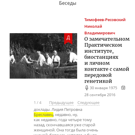
Беседы
Тимофеев-Ресовский
Николай
Владимирович
Д
О замечательном
Практическом
институте,
биостанциях
и личном
контакте с самой
передовой
генетикой
30 января 1975
28 сентября 2016
1
/
4
Предыдущее
Следующее
доклады. Лидия Петровна
Бреславец
, недавно, ну,
как недавно, года четыре тому
назад, скончавшаяся уже старой
женщиной. Она тогда была очень