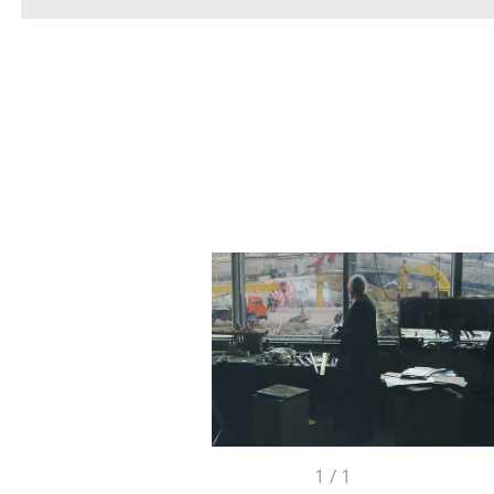
1
/
1