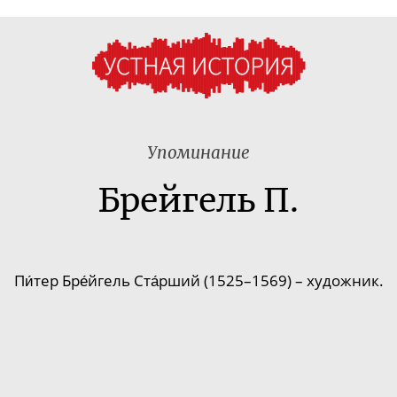
Упоминание
Брейгель П.
Пи́тер Бре́йгель Ста́рший (15
25–156
9) – художник.