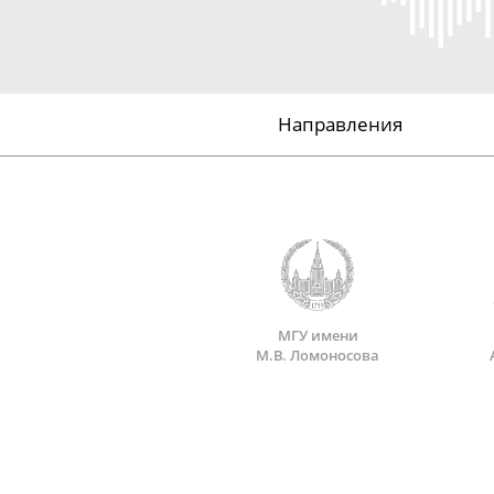
Направления
МГУ имени
М.В. Ломоносова