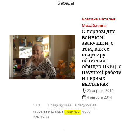
Беседы
Брагина
Наталья
Михайловна
О первом дне
войны и
эвакуации, о
том, как ее
квартиру
обчистил
офицер НКВД, о
научной работе
и первых
выставках
25 апреля 2014
4 августа 2014
1
/
3
Предыдущее
Следующее
Михаил и Мария
Брагины
. 1929
или 1930