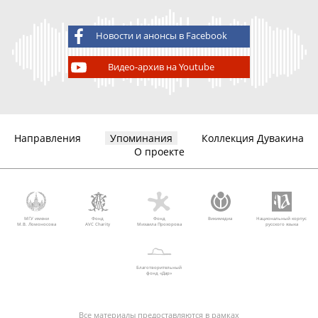
Новости и анонсы в Facebook
Видео-архив на Youtube
Направления
Упоминания
Коллекция Дувакина
О проекте
МГУ имени
Фонд
Фонд
Викимедиа
Национальный корпус
М.В. Ломоносова
AVC Charity
Михаила Прохорова
русского языка
Благотворительный
фонд «Дар»
Все материалы предоставляются в рамках