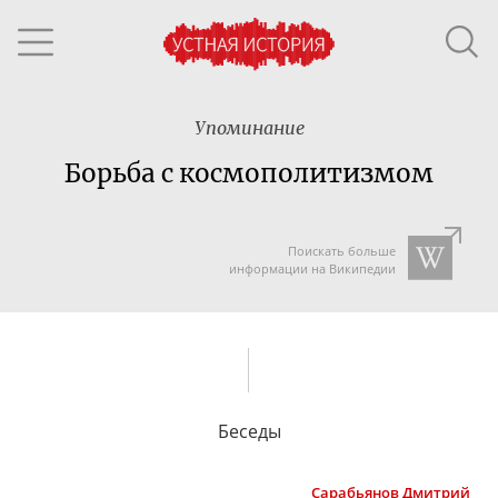
Упоминание
Борьба с космополитизмом
Поискать больше
информации на Википедии
Беседы
Сарабьянов
Дмитрий