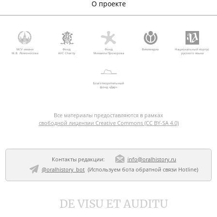
О проекте
МГУ имени
Фонд
Фонд
Викимедиа
Национальный корпус
М.В. Ломоносова
AVC Charity
Михаила Прохорова
русского языка
Благотворительный
фонд «Дар»
Все материалы предоставляются в рамках
свободной лицензии Creative Commons (CC BY-SA 4.0)
Контакты редакции:
info@oralhistory.ru
@oralhistory_bot
(Используем
бота обратной связи Hotline
)
DE VISU ET AUDITU