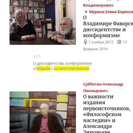
Владимирович
Мурина
Елена Борисо
О
Владимире Фаворс
диссидентстве и
конформизме
1 ноября 2012
13
февраля 2014
1
/
1
О диссидентстве, конформизме
и
борьбе
с
космополитизмом
Субботин
Александр
Леонидович
О важности
издания
первоисточников,
«Философском
наследии» и
Александре
Зиновьеве