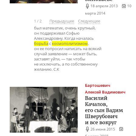
18 апреля 2013
10
марта 2014
1
/
2
Предыдущее
Следующее
был математик, очень крупный,
он поддерживал Софью
Александровну. Когда началась
борьба
с
космополитизмом
,
он ее попросил написать на всякий
случай заявление — может быть,
заставят уйти, — так чтобы
не исключать, а по собственному
желанию. С.К
Бартошевич
Алексей Вадимович
Василий
Качалов,
его сын Вадим
Шверубович
и все вокруг
26 июня 2015