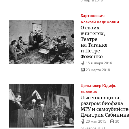
6 марта 2018
Бартошевич
Алексей Вадимович
О своих
учителях,
Театре
на Таганке
и Петре
Фоменко
15 января 2016
23 марта 2018
Цельникер
Юдифь
Львовна
Лысенковщина,
разгром биофака
МГУ и самоубийств
Дмитрия Сабинин
20 мая 2015
30
сентября 2021