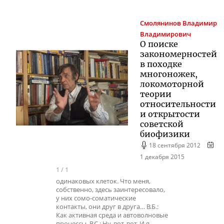
Смолянинов
Владимир
Владимирович
О поиске
закономерностей
в походке
многоножек,
локомоторной
теории
относительности
и открытости
советской
биофизики
18 сентября 2012
1 декабря 2015
1
/
1
одинаковых клеток. Что меня,
собственно, здесь заинтересовало,
у них сомо-соматические
контакты, они друг в друга… В.Б.:
Как активная среда и автоволновые
процессы. В.С.: Ну, вот, вот. И я