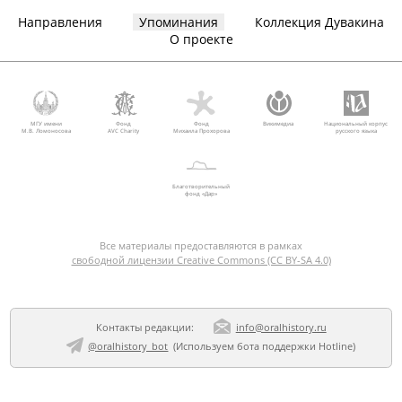
Направления
Упоминания
Коллекция Дувакина
О проекте
МГУ имени
Фонд
Фонд
Викимедиа
Национальный корпус
М.В. Ломоносова
AVC Charity
Михаила Прохорова
русского языка
Благотворительный
фонд «Дар»
Все материалы предоставляются в рамках
свободной лицензии Creative Commons (CC BY-SA 4.0)
Контакты редакции:
info@oralhistory.ru
@oralhistory_bot
(Используем
бота поддержки Hotline
)