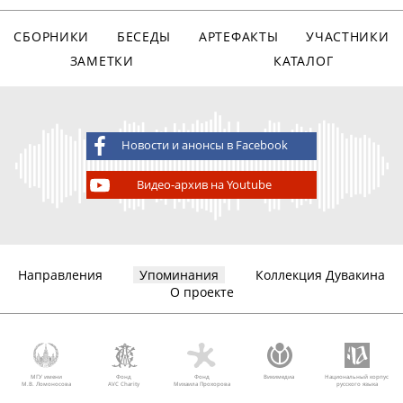
СБОРНИКИ
БЕСЕДЫ
АРТЕФАКТЫ
УЧАСТНИКИ
ЗАМЕТКИ
КАТАЛОГ
Новости и анонсы в Facebook
Видео-архив на Youtube
Направления
Упоминания
Коллекция Дувакина
О проекте
МГУ имени
Фонд
Фонд
Викимедиа
Национальный корпус
М.В. Ломоносова
AVC Charity
Михаила Прохорова
русского языка