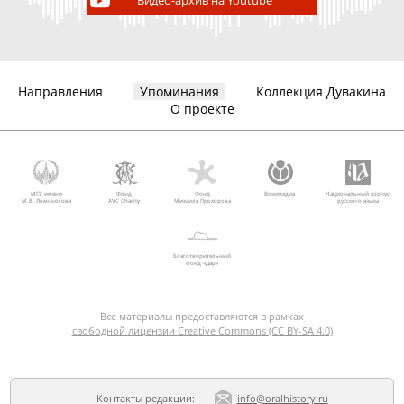
Видео-архив на Youtube
Направления
Упоминания
Коллекция Дувакина
О проекте
МГУ имени
Фонд
Фонд
Викимедиа
Национальный корпус
М.В. Ломоносова
AVC Charity
Михаила Прохорова
русского языка
Благотворительный
фонд «Дар»
Все материалы предоставляются в рамках
свободной лицензии Creative Commons (CC BY-SA 4.0)
Контакты редакции:
info@oralhistory.ru