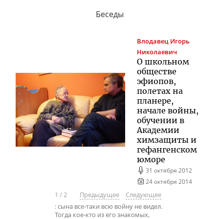
Беседы
Влодавец
Игорь
Николаевич
О школьном
обществе
эфиопов,
полетах на
планере,
начале войны,
обучении в
Академии
химзащиты и
гефангенском
юморе
31 октября 2012
24 октября 2014
1
/
2
Предыдущее
Следующее
: сына все-таки всю войну не видел.
Тогда кое-кто из его знакомых,