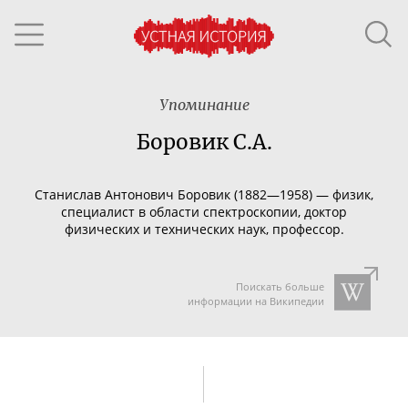
Упоминание
Боровик С.А.
Станислав Антонович Боровик (1882
—
1958)
— ф
изик,
специалист в области спектроскопии, доктор
физических и технических наук, профессор.
Поискать больше
информации на Википедии